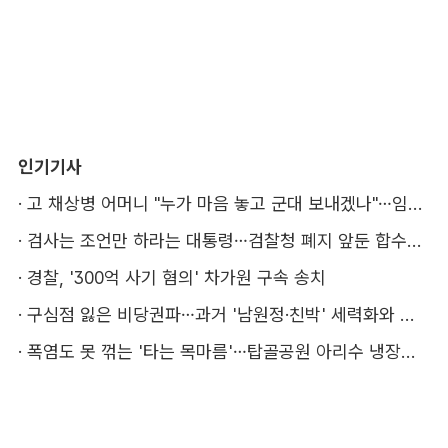
인기기사
·
고 채상병 어머니 "누가 마음 놓고 군대 보내겠나"…임성근 징역 3년에 분통
·
검사는 조언만 하라는 대통령…검찰청 폐지 앞둔 합수본 '딜레마'
·
경찰, '300억 사기 혐의' 차가원 구속 송치
·
구심점 잃은 비당권파…과거 '남원정·친박' 세력화와 다른 점은
·
폭염도 못 꺾는 '타는 목마름'…탑골공원 아리수 냉장고 가보니