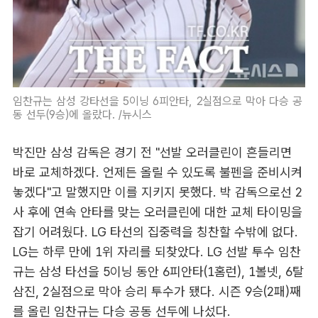
임찬규는 삼성 강타선을 5이닝 6피안타, 2실점으로 막아 다승 공
동 선두(9승)에 올랐다. /뉴시스
박진만 삼성 감독은 경기 전 "선발 오러클린이 흔들리면
바로 교체하겠다. 언제든 올릴 수 있도록 불펜을 준비시켜
놓겠다"고 말했지만 이를 지키지 못했다. 박 감독으로선 2
사 후에 연속 안타를 맞는 오러클린에 대한 교체 타이밍을
잡기 어려웠다. LG 타선의 집중력을 칭찬할 수밖에 없다.
LG는 하루 만에 1위 자리를 되찾았다. LG 선발 투수 임찬
규는 삼성 타선을 5이닝 동안 6피안타(1홈런), 1볼넷, 6탈
삼진, 2실점으로 막아 승리 투수가 됐다. 시즌 9승(2패)째
를 올린 임찬규는 다승 공동 선두에 나섰다.