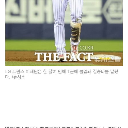
LG 트윈스 이재원은 한 달여 만에 1군에 콜업돼 결승타를 날렸
다. /뉴시스