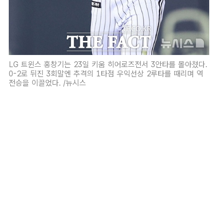
LG 트윈스 홍창기는 23일 키움 히어로즈전서 3안타를 몰아쳤다.
0-2로 뒤진 3회말엔 추격의 1타점 우익선상 2루타를 때리며 역
전승을 이끌었다. /뉴시스