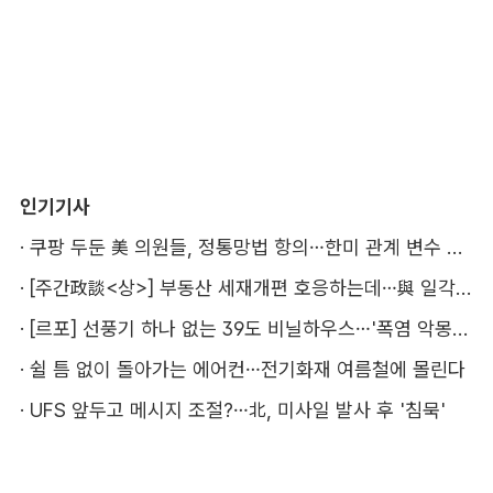
인기기사
·
쿠팡 두둔 美 의원들, 정통망법 항의…한미 관계 변수 될까
·
[주간政談<상>] 부동산 세재개편 호응하는데…與 일각의 속내
·
[르포] 선풍기 하나 없는 39도 비닐하우스…'폭염 악몽' 꾸는 이주노동자
·
쉴 틈 없이 돌아가는 에어컨…전기화재 여름철에 몰린다
·
UFS 앞두고 메시지 조절?…北, 미사일 발사 후 '침묵'