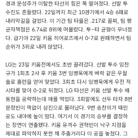
경과 문성주가 이탈한 타선의 힘은 뚝 떨어졌다. 선발 투
수진도 흔들렸다. 22일까지 최근 10경기에서 4승 6패로
내리막길을 걸었다. 이 기간 팀 타율은 .217로 꼴찌, 팀 평
균자책점은 6.74로 8위에 머물렀다. 투-타 균형이 무너졌
다. 급기야 22일 키움 히어로즈에서 0-7로 완패하면서 팀
순위가 3위로 내려 앉았다.
LG는 23일 키움전에서도 초반 끌려갔다. 선발 투수 임찬
규가 1회초 2사 후 키움 3번 임병욱에게 벼락 같은 우월
솔로 홈런을 얻어 맞았다. 3회초 다시 임병욱에게 우전 적
시타를 맞아 0-2로 뒤졌다. LG 타선은 키움 선발 투수 배
동현을 공략하는데 애를 먹었다. 3회말에도 선두 타자 8번
문정빈이 맥없이 삼진으로 물러났다. 9번 송찬의가 때린
공도 내야에 높이 떴다. 여기서 이 경기의 승부를 결정하
는 장면이 연출됐다. 키움 유격수 권혁빈이 낙구 지점을
제대로 파악하지 못한 채 주춤거리다 이 공을 놓쳤다. 그