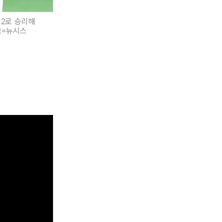
-2로 승리해
쿄=뉴시스