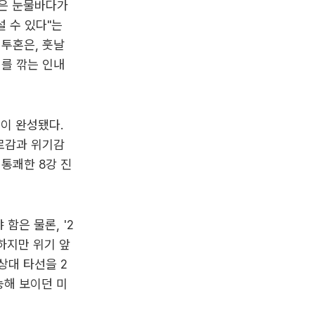
국은 눈물바다가
설 수 있다"는
투혼은, 훗날
를 깎는 인내
적이 완성됐다.
로감과 위기감
 통쾌한 8강 진
함은 물론, '2
 하지만 위기 앞
상대 타선을 2
능해 보이던 미