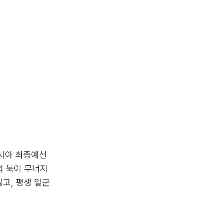
아시아 최종예선
의 둑이 무너지
잃고, 평생 일군