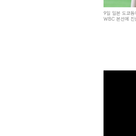
9일 일본 도쿄돔
WBC 본선에 진