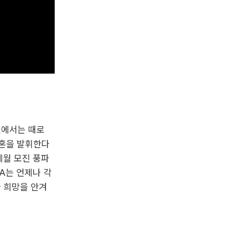
길에서는 때로
투혼을 발휘한다
세월 모진 풍파
A는 언제나 각
 희망을 안겨